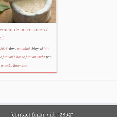
ement de notre savon à
e !
 2018
dans
actualité
étiqueté
lait
se
/
savon à barbe
/
savon barbe
par
rie de La Baumette
[contact-form-7 id="2854"